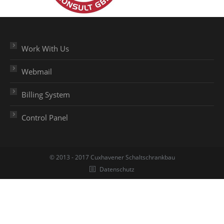
Work With Us
Webmail
Billing System
Control Panel
© 2013 - 2017 Cuxhavener Schaltschrankbau
Datenschutz